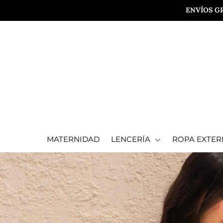
ENVÍOS G
MATERNIDAD
LENCERÍA
ROPA EXTERIOR
ROPA DE PLAYA
SALE
COLECCIONES
MATERNIDAD
LENCERÍA
ROPA EXTER
¿DÓNDE ENCONTRARNOS?
CONTACTO
Inicia sesión o crea una cuenta