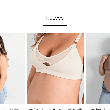
NUEVOS
Bralette lactancia - MALENA Marfil
a - PERLA Moca
Bralette lac