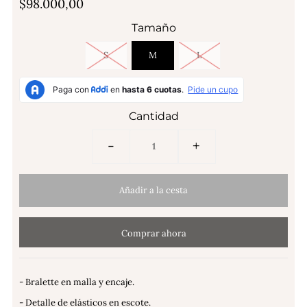
$98.000,00
Tamaño
S
M
L
Cantidad
-
+
Comprar ahora
- Bralette en malla y encaje.
- Detalle de elásticos en escote.