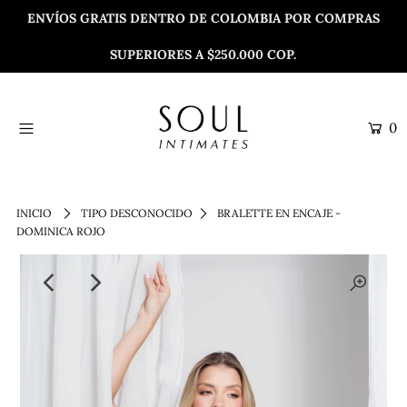
ENVÍOS GRATIS DENTRO DE COLOMBIA POR COMPRAS
SUPERIORES A $250.000 COP.
MATERNIDAD
LENCERÍA
0
ROPA EXTERIOR
ROPA DE PLAYA
SALE
INICIO
TIPO DESCONOCIDO
BRALETTE EN ENCAJE -
DOMINICA ROJO
COLECCIONES
¿DÓNDE ENCONTRARNOS?
CONTACTO
Inicia sesión o crea una cuenta