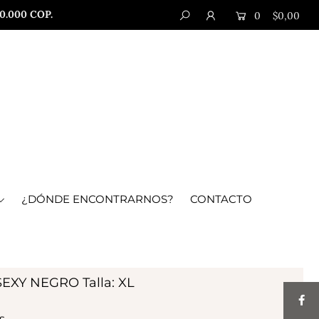
.000 COP.
0
$0,00
¿DÓNDE ENCONTRARNOS?
CONTACTO
 SEXY NEGRO Talla: XL
s