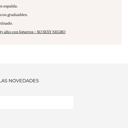
en espalda.
icos graduables.
atinado.
ty alto con ligueros - SO SEXY NEGRO
 LAS NOVEDADES