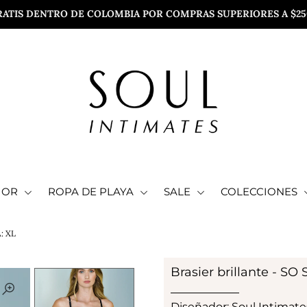
RATIS DENTRO DE COLOMBIA POR COMPRAS SUPERIORES A $250
IOR
ROPA DE PLAYA
SALE
COLECCIONES
: XL
Brasier brillante - SO
Diseñador: Soul Intimate