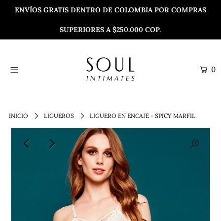
ENVÍOS GRATIS DENTRO DE COLOMBIA POR COMPRAS
SUPERIORES A $250.000 COP.
MATERNIDAD
LENCERÍA
0
ROPA EXTERIOR
ROPA DE PLAYA
SALE
INICIO
LIGUEROS
LIGUERO EN ENCAJE - SPICY MARFIL
COLECCIONES
¿DÓNDE ENCONTRARNOS?
CONTACTO
Inicia sesión o crea una cuenta